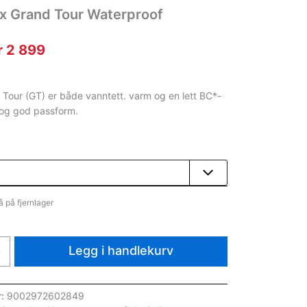
cx Grand Tour Waterproof
pprinnelig
Nåværende
r
2 899
ris
pris
ar:
er:
Tour (GT) er både vanntett. varm og en lett BC*-
 og god passform.
r 4
kr 2
00.
899.
å på fjernlager
Legg i handlekurv
+
r:
9002972602849