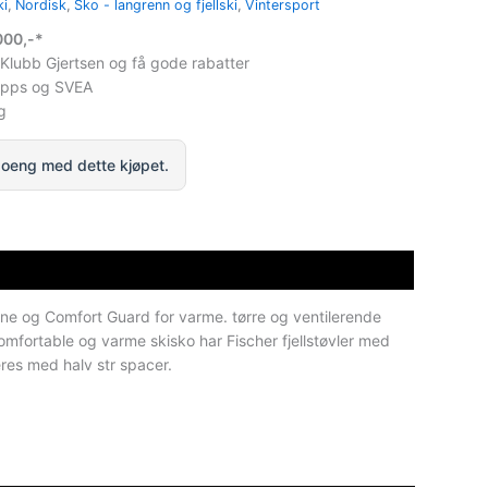
ki
,
Nordisk
,
Sko - langrenn og fjellski
,
Vintersport
1000,-*
 Klubb Gjertsen og få gode rabatter
ipps og SVEA
g
oeng med dette kjøpet.
ne og Comfort Guard for varme. tørre og ventilerende
omfortable og varme skisko har Fischer fjellstøvler med
eres med halv str spacer.