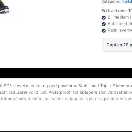
Kategorier:
Fjells
antall
Fri frakt over 
Bli medlem i
Betal med V
Rask leverin
Opptjen 29 p
tt BC*-støvel med lær og god passform. Stabil med Triple-F Membra
m som reduserer vond lukt. Waterproof; For skiløpere som verdsetter k
e føtter på selv de våteste. kaldeste dagene. Nytt er også at den lev