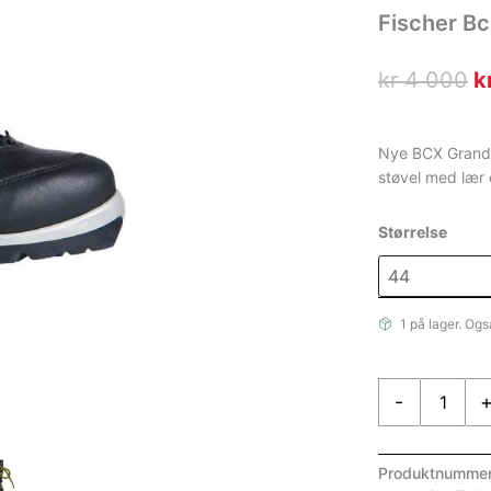
Fischer B
O
kr
4 000
k
p
v
Nye BCX Grand 
støvel med lær
k
0
Størrelse
1 på lager. Ogs
Fischer
-
Bcx
Grand
Tour
Produktnumme
Waterproof