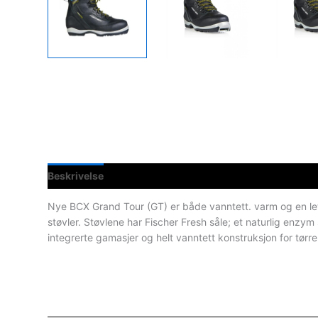
Beskrivelse
Teknisk informasjon
Spesifikasjoner
Nye BCX Grand Tour (GT) er både vanntett. varm og en le
støvler. Støvlene har Fischer Fresh såle; et naturlig enzy
integrerte gamasjer og helt vanntett konstruksjon for tørr