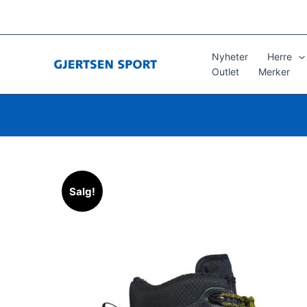
Hopp
rett
til
innholdet
Nyheter
Herre
Outlet
Merker
Salg!