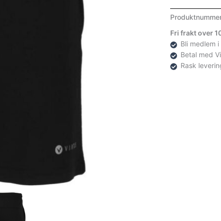
Produktnumme
Fri frakt over 
Bli medlem i
Betal med V
Rask leverin