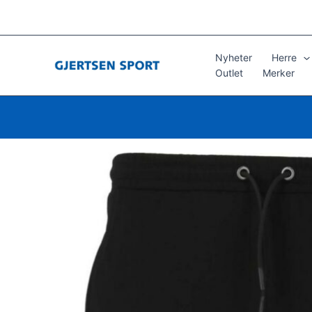
Hopp
rett
til
innholdet
Nyheter
Herre
Outlet
Merker