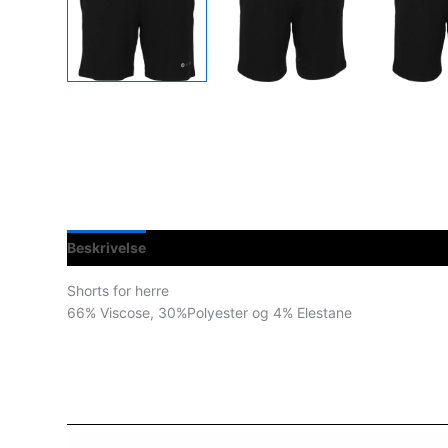
Beskrivelse
Spesifikasjoner
Shorts for herre
66% Viscose, 30%Polyester og 4% Elestane