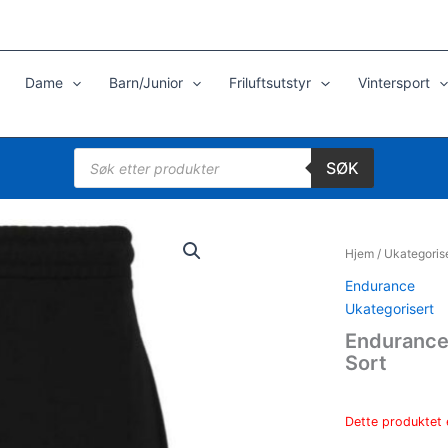
Dame
Barn/Junior
Friluftsutstyr
Vintersport
Products
SØK
search
Hjem
/
Ukategoris
Endurance
Ukategorisert
Endurance 
Sort
Dette produktet e