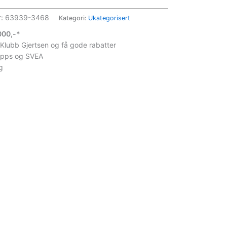
r:
63939-3468
Kategori:
Ukategorisert
1000,-*
 Klubb Gjertsen og få gode rabatter
ipps og SVEA
g