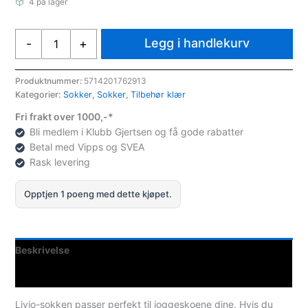
4 på lager
Endurance
Legg i handlekurv
-
+
Livio
3-
pack
Produktnummer:
5714201762913
Kategorier:
Sokker
,
Sokker
,
Tilbehør klær
Sneaker
Sock
Fri frakt over 1000,-*
Sort
Bli medlem i Klubb Gjertsen og få gode rabatter
antall
Betal med Vipps og SVEA
Rask levering
Opptjen 1 poeng med dette kjøpet.
Beskrivelse
Spesifikasjoner
Livio-sokken passer perfekt til joggeskoene dine. Hvis du