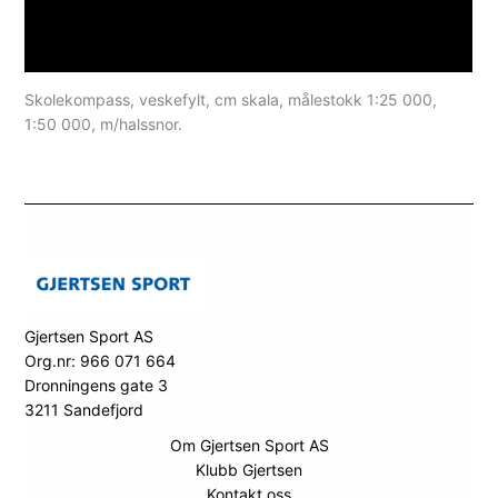
Teknisk informasjon
Spesifikasjoner
Skolekompass, veskefylt, cm skala, målestokk 1:25 000,
1:50 000, m/halssnor.
Gjertsen Sport AS
Org.nr: 966 071 664
Dronningens gate 3
3211 Sandefjord
Om Gjertsen Sport AS
Klubb Gjertsen
Kontakt oss