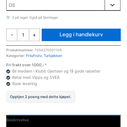
3 på lager. Også på fjernlager
Eagle
Legg i handlekurv
-
+
Products
Kompass
skolemodell
Produktnummer:
7054270001109
Kategorier:
Friluftsliv
,
Turkjøkken
antall
Fri frakt over 1000,-*
Bli medlem i Klubb Gjertsen og få gode rabatter
Betal med Vipps og SVEA
Rask levering
Opptjen 2 poeng med dette kjøpet.
Beskrivelse