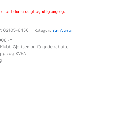
r for tiden utsolgt og utilgjengelig.
r:
62105-6450
Kategori:
Barn/Junior
1000,-*
 Klubb Gjertsen og få gode rabatter
ipps og SVEA
g