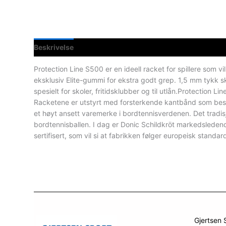
Beskrivelse
Spesifikasjoner
Protection Line S500 er en ideell racket for spillere som v
eksklusiv Elite-gummi for ekstra godt grep. 1,5 mm tykk sk
spesielt for skoler, fritidsklubber og til utlån.Protection Li
Racketene er utstyrt med forsterkende kantbånd som besky
et høyt ansett varemerke i bordtennisverdenen. Det tradi
bordtennisballen. I dag er Donic Schildkröt markedsledend
sertifisert, som vil si at fabrikken følger europeisk standar
Gjertsen 