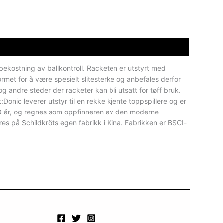
 bekostning av ballkontroll. Racketen er utstyrt med
rmet for å være spesielt slitesterke og anbefales derfor
r og andre steder der racketer kan bli utsatt for tøff bruk.
ic leverer utstyr til en rekke kjente toppspillere og er
100 år, og regnes som oppfinneren av den moderne
es på Schildkröts egen fabrikk i Kina. Fabrikken er BSCI-