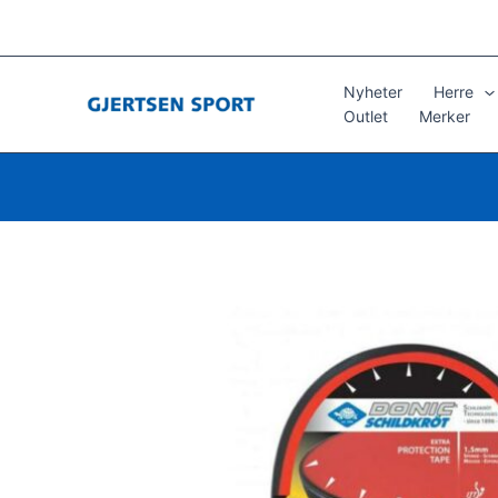
Hopp
rett
til
innholdet
Nyheter
Herre
Outlet
Merker