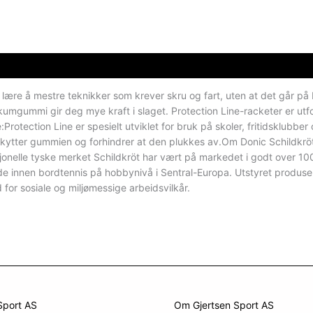
il lære å mestre teknikker som krever skru og fart, uten at det går på
umgummi gir deg mye kraft i slaget. Protection Line-racketer er utfo
ne:Protection Line er spesielt utviklet for bruk på skoler, fritidsklubbe
tter gummien og forhindrer at den plukkes av.Om Donic Schildkröt:Don
sjonelle tyske merket Schildkröt har vært på markedet i godt over 
e innen bordtennis på hobbynivå i Sentral-Europa. Utstyret produser
d for sosiale og miljømessige arbeidsvilkår.
Sport AS
Om Gjertsen Sport AS