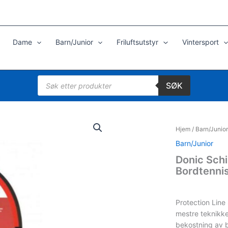
Dame
Barn/Junior
Friluftsutstyr
Vintersport
Products
SØK
search
Hjem
/
Barn/Junior
Barn/Junior
Donic Schi
Bordtennis
Protection Line 
mestre teknikke
bekostning av ba