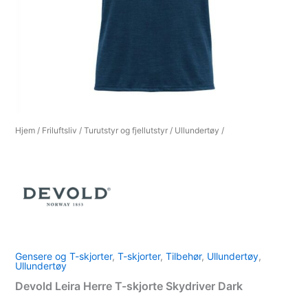
Hjem
/
Friluftsliv
/
Turutstyr og fjellutstyr
/
Ullundertøy
/
Gensere og T-skjorter
,
T-skjorter
,
Tilbehør
,
Ullundertøy
,
Ullundertøy
Devold Leira Herre T-skjorte Skydriver Dark