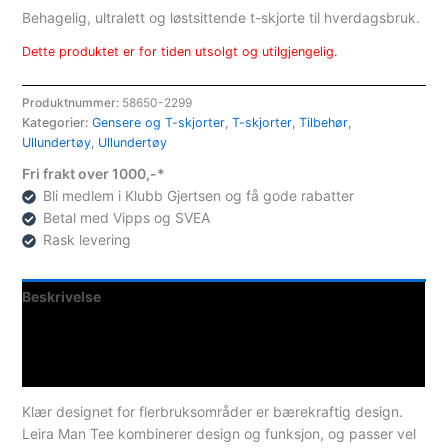
Behagelig, ultralett og løstsittende t-skjorte til hverdagsbruk.
Dette produktet er for tiden utsolgt og utilgjengelig.
Produktnummer:
58650-2299
Kategorier:
Gensere og T-skjorter
,
T-skjorter
,
Tilbehør
,
Ullundertøy
,
Ullundertøy
Fri frakt over 1000,-*
Bli medlem i Klubb Gjertsen og få gode rabatter
Betal med Vipps og SVEA
Rask levering
Beskrivelse
Teknisk informasjon
Spesifikasjoner
Klær designet for flerbruksområder er bærekraftig design.
Leira Man Tee kombinerer design og funksjon, og passer vel