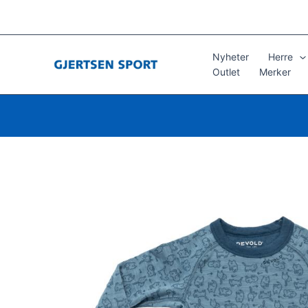
Hopp
rett
til
innholdet
Nyheter
Herre
Outlet
Merker