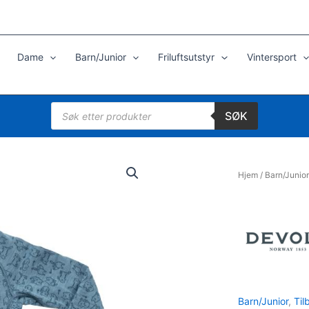
Dame
Barn/Junior
Friluftsutstyr
Vintersport
Products
SØK
search
Hjem
/
Barn/Junior
Barn/Junior
,
Til