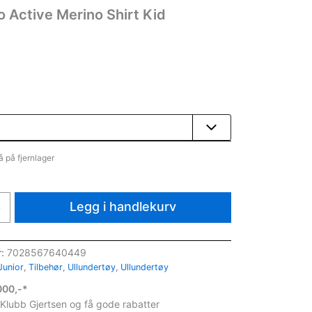
 Active Merino Shirt Kid
å på fjernlager
Legg i handlekurv
+
r:
7028567640449
Junior
,
Tilbehør
,
Ullundertøy
,
Ullundertøy
1000,-*
 Klubb Gjertsen og få gode rabatter