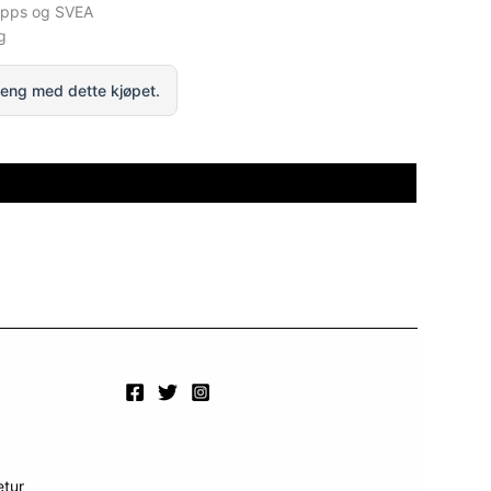
ipps og SVEA
g
eng med dette kjøpet.
etur