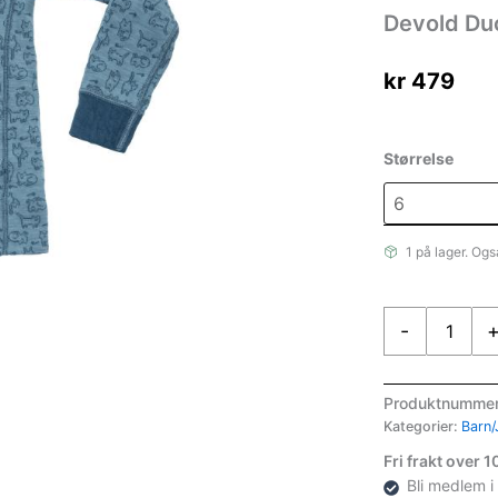
Devold Duo
kr
479
Størrelse
1 på lager. Ogs
Devold
-
Duo
Active
Merino
Produktnumme
Shirt
Kategorier:
Barn/
Kid
Fri frakt over 
antall
Bli medlem i