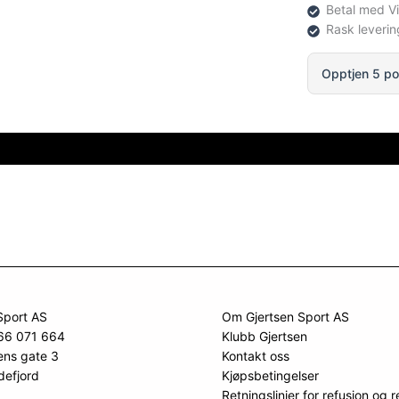
Betal med V
Rask leverin
Opptjen 5 po
Sport AS
Om Gjertsen Sport AS
966 071 664
Klubb Gjertsen
ens gate 3
Kontakt oss
defjord
Kjøpsbetingelser
Retningslinjer for refusjon og r