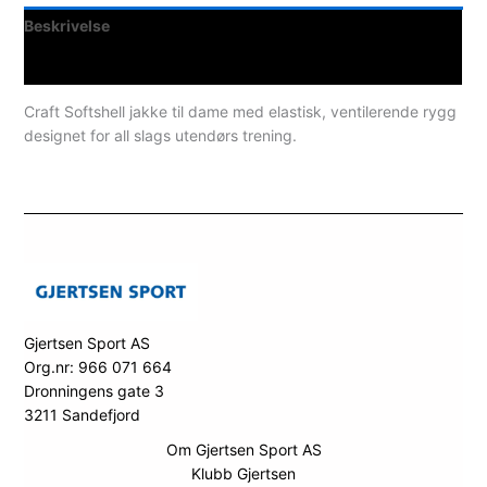
Beskrivelse
Spesifikasjoner
Craft Softshell jakke til dame med elastisk, ventilerende rygg
designet for all slags utendørs trening.
Gjertsen Sport AS
Org.nr: 966 071 664
Dronningens gate 3
3211 Sandefjord
Om Gjertsen Sport AS
Klubb Gjertsen