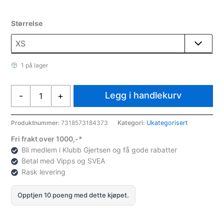
Størrelse
1 på lager
Craft
Legg i handlekurv
-
+
Glide
Jakke
W
Produktnummer:
7318573184373
Kategori:
Ukategorisert
antall
Fri frakt over 1000,-*
Bli medlem i Klubb Gjertsen og få gode rabatter
Betal med Vipps og SVEA
Rask levering
Opptjen 10 poeng med dette kjøpet.