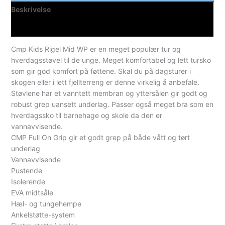
Beskrivelse
Spesifikasjoner
Cmp Kids Rigel Mid WP er en meget populær tur og
hverdagsstøvel til de unge. Meget komfortabel og lett tursko
som gir god komfort på føttene. Skal du på dagsturer i
skogen eller i lett fjellterreng er denne virkelig å anbefale.
Støvlene har et vanntett membran og yttersålen gir godt og
robust grep uansett underlag. Passer også meget bra som en
hverdagssko til barnehage og skole da den er
vannavvisende.
CMP Full On Grip gir et godt grep på både vått og tørt
underlag
Vannavvisende
Pustende
Isolerende
EVA midtsåle
Hæl- og tungehempe
Ankelstøtte-system