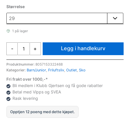
Størrelse
1 på lager
CMP
Legg i handlekurv
-
+
CMP
Kids
Rigel
Produktnummer:
8057153322468
Kategorier:
Barn/Junior
,
Friluftsliv
,
Outlet
,
Sko
Mid
WP
Fri frakt over 1000,-*
Fjellstøvel
Bli medlem i Klubb Gjertsen og få gode rabatter
Junior
Betal med Vipps og SVEA
antall
Rask levering
Opptjen 12 poeng med dette kjøpet.