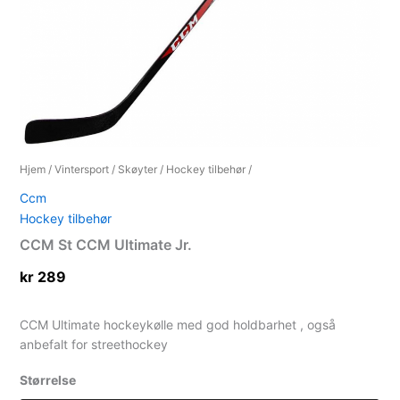
Hjem
/
Vintersport
/
Skøyter
/
Hockey tilbehør
/
Ccm
Hockey tilbehør
CCM St CCM Ultimate Jr.
kr
289
CCM Ultimate hockeykølle med god holdbarhet , også
anbefalt for streethockey
Størrelse