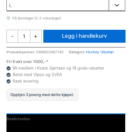
På fjernlager (2-3 virkedager)
CCM
Legg i handlekurv
-
+
St
CCM
Ultimate
Produktnummer:
0886832987746
Kategori:
Hockey tilbehør
Jr.
Fri frakt over 1000,-*
antall
Bli medlem i Klubb Gjertsen og få gode rabatter
Betal med Vipps og SVEA
Rask levering
Opptjen 3 poeng med dette kjøpet.
Beskrivelse
Spesifikasjoner