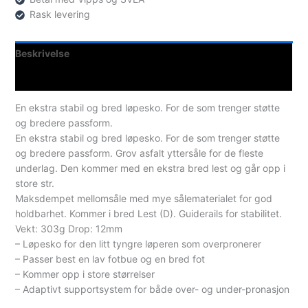
Rask levering
Beskrivelse
Spesifikasjoner
En ekstra stabil og bred løpesko. For de som trenger støtte
og bredere passform.
En ekstra stabil og bred løpesko. For de som trenger støtte
og bredere passform. Grov asfalt yttersåle for de fleste
underlag. Den kommer med en ekstra bred lest og går opp i
store str.
Maksdempet mellomsåle med mye sålematerialet for god
holdbarhet. Kommer i bred Lest (D). Guiderails for stabilitet.
Vekt: 303g Drop: 12mm
– Løpesko for den litt tyngre løperen som overpronerer
– Passer best en lav fotbue og en bred fot
– Kommer opp i store størrelser
– Adaptivt supportsystem for både over- og under-pronasjon