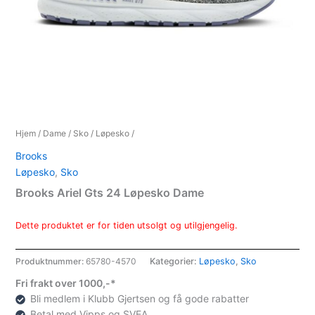
Hjem
/
Dame
/
Sko
/
Løpesko
/
Brooks
Løpesko
,
Sko
Brooks Ariel Gts 24 Løpesko Dame
Dette produktet er for tiden utsolgt og utilgjengelig.
Produktnummer:
65780-4570
Kategorier:
Løpesko
,
Sko
Fri frakt over 1000,-*
Bli medlem i Klubb Gjertsen og få gode rabatter
Betal med Vipps og SVEA