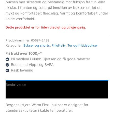
buksen mer slitesterk og bestandig mot friksjon fra tur- eller
skisko. I fronten og setet på innsiden av buksen er det et
mykt og komfortabelt fleecelag. Varmt og komfortabelt under
kalde værforhold.
Dette produktet er for tiden utsolgt og utilgjengelig.
Produktnummer:
60697-2488
Kategorier:
Bukser og shorts
,
Friluftsliv
,
Tur og fritidsbukser
Fri frakt over 1000,-*
Bli medlem i Klubb Gjertsen og få gode rabatter
Betal med Vipps og SVEA
Rask levering
Beskrivelse
Spesifikasjoner
Bergans Istjern Warm Flex -bukser er designet for
utendørsaktiviteter i kalde temperaturer.