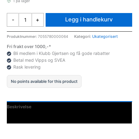
1 på lager
Assist
Legg i handlekurv
-
+
Sport
Strømpetape
svart,
Produktnummer:
7055780000064
Kategori:
Ukategorisert
stk
Fri frakt over 1000,-*
antall
Bli medlem i Klubb Gjertsen og få gode rabatter
Betal med Vipps og SVEA
Rask levering
No points available for this product
Beskrivelse
Spesifikasjoner