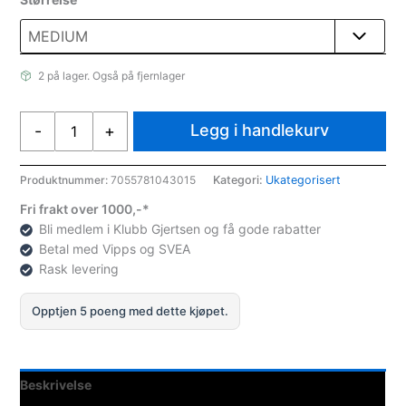
2 på lager. Også på fjernlager
Assist
Legg i handlekurv
-
+
Sport
Førstehjelpsmappe
komplett
Produktnummer:
7055781043015
Kategori:
Ukategorisert
antall
Fri frakt over 1000,-*
Bli medlem i Klubb Gjertsen og få gode rabatter
Betal med Vipps og SVEA
Rask levering
Opptjen 5 poeng med dette kjøpet.
Beskrivelse