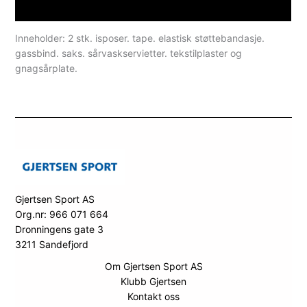
Spesifikasjoner
Inneholder: 2 stk. isposer. tape. elastisk støttebandasje.
gassbind. saks. sårvaskservietter. tekstilplaster og
gnagsårplate.
Gjertsen Sport AS
Org.nr: 966 071 664
Dronningens gate 3
3211 Sandefjord
Om Gjertsen Sport AS
Klubb Gjertsen
Kontakt oss