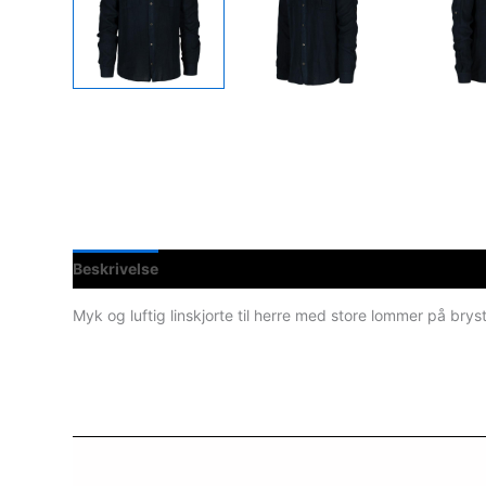
Beskrivelse
Spesifikasjoner
Myk og luftig linskjorte til herre med store lommer på br