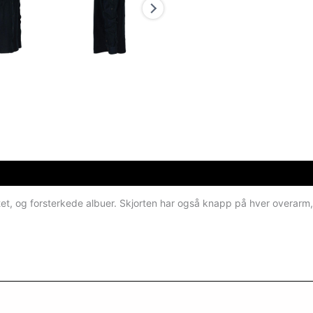
ystet, og forsterkede albuer. Skjorten har også knapp på hver overarm