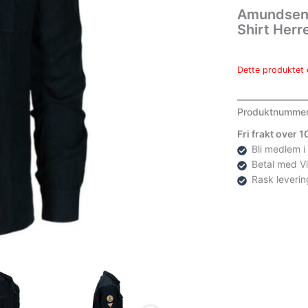
Amundsen 
Shirt Herr
Dette produktet e
Produktnumme
Fri frakt over 
Bli medlem i
Betal med V
Rask leverin