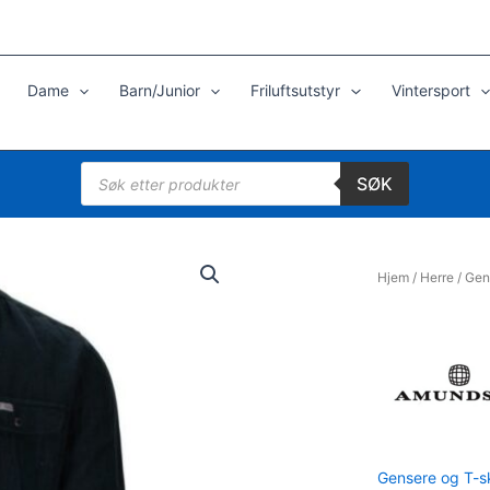
Dame
Barn/Junior
Friluftsutstyr
Vintersport
Products
SØK
search
Hjem
/
Herre
/
Gen
Gensere og T-sk