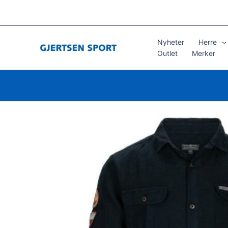
Hopp
rett
til
innholdet
Nyheter
Herre
Outlet
Merker