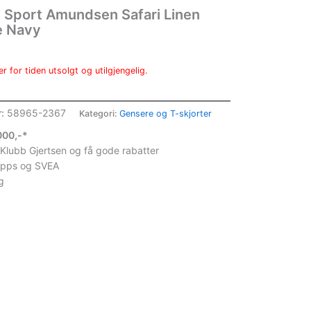
Sport Amundsen Safari Linen
e Navy
r for tiden utsolgt og utilgjengelig.
r:
58965-2367
Kategori:
Gensere og T-skjorter
1000,-*
 Klubb Gjertsen og få gode rabatter
ipps og SVEA
g