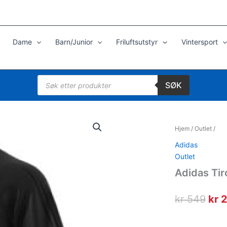
Dame
Barn/Junior
Friluftsutstyr
Vintersport
Products
SØK
search
Hjem
/
Outlet
/
Adidas
Outlet
Adidas Tir
Opp
kr
549
kr
2
pris