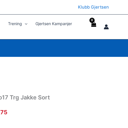
Klubb Gjertsen
Trening
Gjertsen Kampanjer
o17 Trg Jakke Sort
rinnelig
Nåværende
75
pris