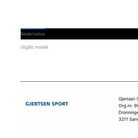
Beskrivelse
Spesifikasjoner
Utgått modell
Gjertsen 
Org.nr: 
Dronning
3211 San