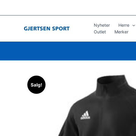
Hopp
rett
til
innholdet
Nyheter
Herre
Outlet
Merker
Salg!