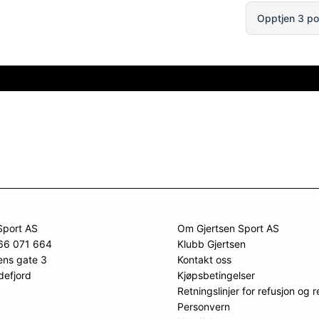
Opptjen 3 po
Sport AS
Om Gjertsen Sport AS
966 071 664
Klubb Gjertsen
ens gate 3
Kontakt oss
defjord
Kjøpsbetingelser
Retningslinjer for refusjon og r
Personvern