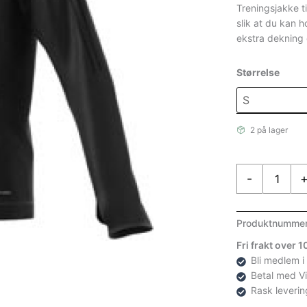
var:
Treningsjakke t
slik at du kan 
kr 
ekstra dekning 
Størrelse
2 på lager
Adidas
-
Tiro17
Trg
Jakke
Produktnumme
Sort
Fri frakt over 
antall
Bli medlem i
Betal med V
Rask leverin