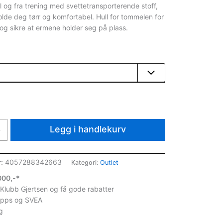
er:
il og fra trening med svettetransporterende stoff,
holde deg tørr og komfortabel. Hull for tommelen for
549.
kr 275.
og sikre at ermene holder seg på plass.
Legg i handlekurv
+
r:
4057288342663
Kategori:
Outlet
1000,-*
 Klubb Gjertsen og få gode rabatter
ipps og SVEA
g