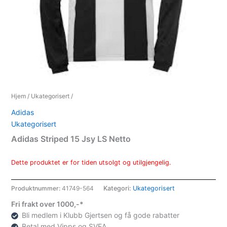
Hjem
/
Ukategorisert
/
Adidas
Ukategorisert
Adidas Striped 15 Jsy LS Netto
Dette produktet er for tiden utsolgt og utilgjengelig.
Produktnummer:
41749-564
Kategori:
Ukategorisert
Fri frakt over 1000,-*
Bli medlem i Klubb Gjertsen og få gode rabatter
Betal med Vipps og SVEA