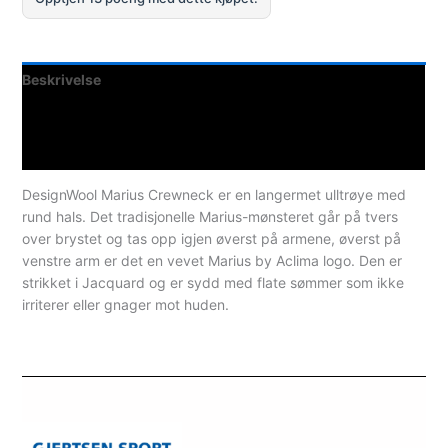
Beskrivelse
Teknisk informasjon
Spesifikasjoner
DesignWool Marius Crewneck er en langermet ulltrøye med
rund hals. Det tradisjonelle Marius-mønsteret går på tvers
over brystet og tas opp igjen øverst på armene, øverst på
venstre arm er det en vevet Marius by Aclima logo. Den er
strikket i Jacquard og er sydd med flate sømmer som ikke
irriterer eller gnager mot huden.