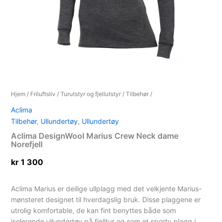
Hjem
/
Friluftsliv
/
Turutstyr og fjellutstyr
/
Tilbehør
/
Aclima
Tilbehør
,
Ullundertøy
,
Ullundertøy
Aclima DesignWool Marius Crew Neck dame
Norefjell
kr
1 300
Aclima Marius er deilige ullplagg med det velkjente Marius-
mønsteret designet til hverdagslig bruk. Disse plaggene er
utrolig komfortable, de kan fint benyttes både som
isolerende ullundertøy på fjelltur og som et sporty plagg i