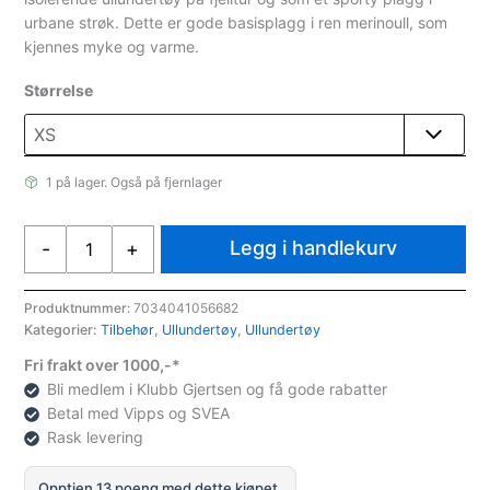
urbane strøk. Dette er gode basisplagg i ren merinoull, som
kjennes myke og varme.
Størrelse
1 på lager. Også på fjernlager
Aclima
Legg i handlekurv
-
+
DesignWool
Marius
Crew
Produktnummer:
7034041056682
Kategorier:
Tilbehør
,
Ullundertøy
,
Ullundertøy
Neck
dame
Fri frakt over 1000,-*
Norefjell
Bli medlem i Klubb Gjertsen og få gode rabatter
antall
Betal med Vipps og SVEA
Rask levering
Opptjen 13 poeng med dette kjøpet.