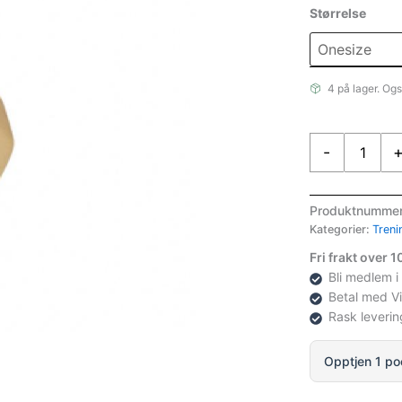
Størrelse
4 på lager. Ogs
Abilica
-
Dumbbell
1
Kg
Produktnumme
antall
Kategorier:
Treni
Fri frakt over 
Bli medlem i
Betal med V
Rask leverin
Opptjen 1 po