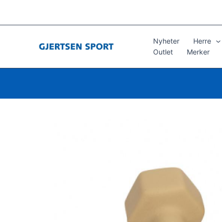
Hopp
rett
til
innholdet
Nyheter
Herre
Outlet
Merker