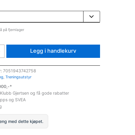
å på fjernlager
Legg i handlekurv
+
r:
7051943742758
ng
,
Treningsutstyr
1000,-*
 Klubb Gjertsen og få gode rabatter
ipps og SVEA
g
eng med dette kjøpet.