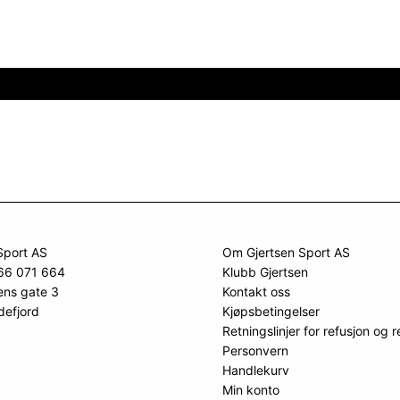
Sport AS
Om Gjertsen Sport AS
966 071 664
Klubb Gjertsen
ens gate 3
Kontakt oss
defjord
Kjøpsbetingelser
Retningslinjer for refusjon og r
Personvern
Handlekurv
Min konto