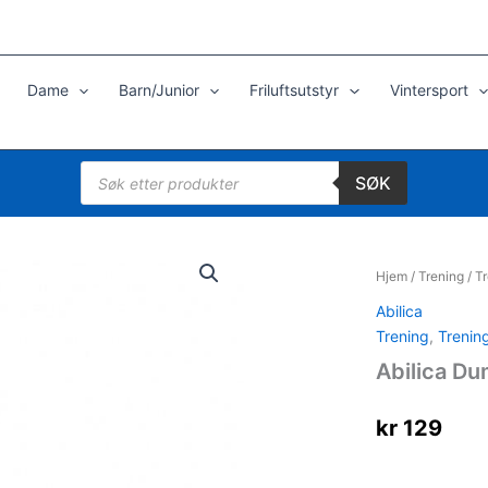
Dame
Barn/Junior
Friluftsutstyr
Vintersport
Products
SØK
search
Hjem
/
Trening
/
Tr
Abilica
Trening
,
Trenin
Abilica Du
kr
129