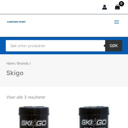
Hopp
rett
til
innholdet
Products search
SØK
Hjem
/
Brands
/
Skigo
Sortert
Viser alle 3 resultater
etter
propularitet