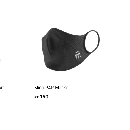
it
Mico P4P Maske
ende
kr
150
50.