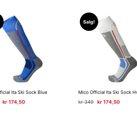
!
Salg!
icial Ita Ski Sock Blue
Mico Official Ita Ski Sock Hv
Opprinnelig
Nåværende
Opprinnelig
Nåvær
kr
174,50
kr
349
kr
174,50
pris
pris
pris
pris
var:
er:
var:
er:
kr 349.
kr 174,50.
kr 349.
kr 174,