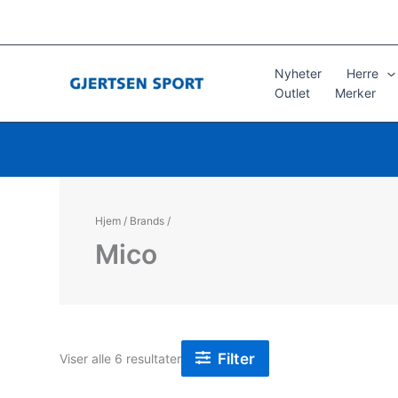
Hopp
rett
til
innholdet
Nyheter
Herre
Outlet
Merker
Hjem
/
Brands
/
Mico
Filter
Sortert
Viser alle 6 resultater
etter
propularitet