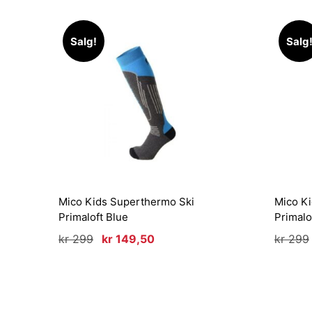
Salg!
Salg
Mico Kids Superthermo Ski
Mico K
Primaloft Blue
Primalo
Opprinnelig
Nåværende
kr
299
kr
149,50
kr
299
pris
pris
var:
er:
kr 299.
kr 149,50.