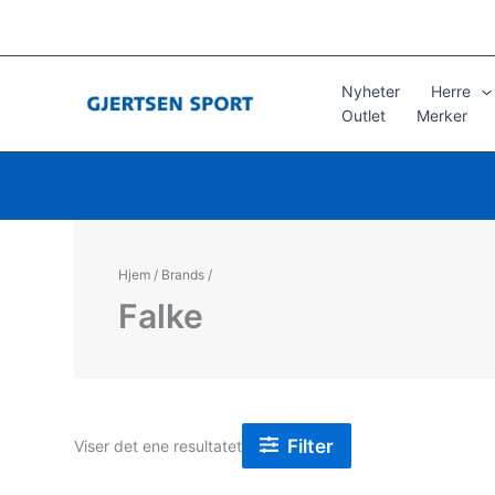
Hopp
rett
til
innholdet
Nyheter
Herre
Outlet
Merker
Hjem
/
Brands
/
Falke
Filter
Viser det ene resultatet