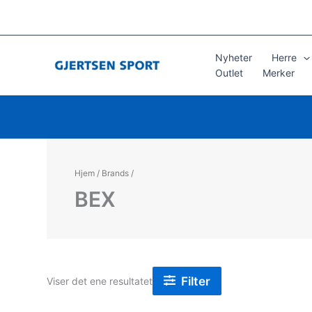
Hopp
rett
til
innholdet
Nyheter
Herre
Outlet
Merker
Hjem
/
Brands
/
BEX
Filter
Viser det ene resultatet