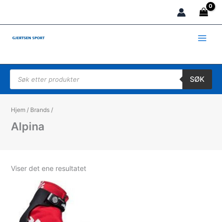
Hopp
rett
til
innholdet
Products search
SØK
Hjem
/
Brands
/
Alpina
Viser det ene resultatet